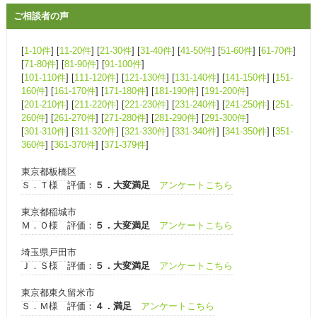
ご相談者の声
[
1-10件
] [
11-20件
] [
21-30件
] [
31-40件
] [
41-50件
] [
51-60件
] [
61-70件
]
[
71-80件
] [
81-90件
] [
91-100件
]
[
101-110件
] [
111-120件
] [
121-130件
] [
131-140件
] [
141-150件
] [
151-
160件
] [
161-170件
] [
171-180件
] [
181-190件
] [
191-200件
]
[
201-210件
] [
211-220件
] [
221-230件
] [
231-240件
] [
241-250件
] [
251-
260件
] [
261-270件
] [
271-280件
] [
281-290件
] [
291-300件
]
[
301-310件
] [
311-320件
] [
321-330件
] [
331-340件
] [
341-350件
] [
351-
360件
] [
361-370件
] [
371-379件
]
東京都板橋区
Ｓ．Ｔ様 評価：
５．大変満足
アンケートこちら
東京都稲城市
Ｍ．Ｏ様 評価：
５．大変満足
アンケートこちら
埼玉県戸田市
Ｊ．Ｓ様 評価：
５．大変満足
アンケートこちら
東京都東久留米市
Ｓ．Ｍ様 評価：
４．満足
アンケートこちら