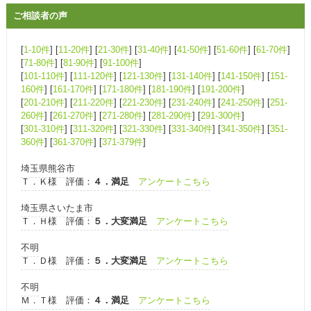
ご相談者の声
[
1-10件
] [
11-20件
] [
21-30件
] [
31-40件
] [
41-50件
] [
51-60件
] [
61-70件
]
[
71-80件
] [
81-90件
] [
91-100件
]
[
101-110件
] [
111-120件
] [
121-130件
] [
131-140件
] [
141-150件
] [
151-
160件
] [
161-170件
] [
171-180件
] [
181-190件
] [
191-200件
]
[
201-210件
] [
211-220件
] [
221-230件
] [
231-240件
] [
241-250件
] [
251-
260件
] [
261-270件
] [
271-280件
] [
281-290件
] [
291-300件
]
[
301-310件
] [
311-320件
] [
321-330件
] [
331-340件
] [
341-350件
] [
351-
360件
] [
361-370件
] [
371-379件
]
埼玉県熊谷市
Ｔ．Ｋ様 評価：
４．満足
アンケートこちら
埼玉県さいたま市
Ｔ．Ｈ様 評価：
５．大変満足
アンケートこちら
不明
Ｔ．Ｄ様 評価：
５．大変満足
アンケートこちら
不明
Ｍ．Ｔ様 評価：
４．満足
アンケートこちら