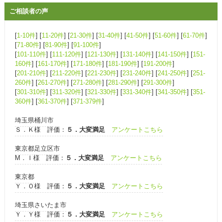
ご相談者の声
[
1-10件
] [
11-20件
] [
21-30件
] [
31-40件
] [
41-50件
] [
51-60件
] [
61-70件
]
[
71-80件
] [
81-90件
] [
91-100件
]
[
101-110件
] [
111-120件
] [
121-130件
] [
131-140件
] [
141-150件
] [
151-
160件
] [
161-170件
] [
171-180件
] [
181-190件
] [
191-200件
]
[
201-210件
] [
211-220件
] [
221-230件
] [
231-240件
] [
241-250件
] [
251-
260件
] [
261-270件
] [
271-280件
] [
281-290件
] [
291-300件
]
[
301-310件
] [
311-320件
] [
321-330件
] [
331-340件
] [
341-350件
] [
351-
360件
] [
361-370件
] [
371-379件
]
埼玉県桶川市
Ｓ．Ｋ様 評価：
５．大変満足
アンケートこちら
東京都足立区市
М．Ｉ様 評価：
５．大変満足
アンケートこちら
東京都
Ｙ．Ｏ様 評価：
５．大変満足
アンケートこちら
埼玉県さいたま市
Ｙ．Ｙ様 評価：
５．大変満足
アンケートこちら