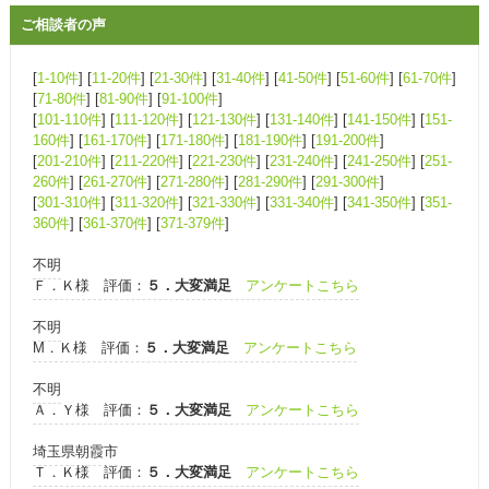
ご相談者の声
[
1-10件
] [
11-20件
] [
21-30件
] [
31-40件
] [
41-50件
] [
51-60件
] [
61-70件
]
[
71-80件
] [
81-90件
] [
91-100件
]
[
101-110件
] [
111-120件
] [
121-130件
] [
131-140件
] [
141-150件
] [
151-
160件
] [
161-170件
] [
171-180件
] [
181-190件
] [
191-200件
]
[
201-210件
] [
211-220件
] [
221-230件
] [
231-240件
] [
241-250件
] [
251-
260件
] [
261-270件
] [
271-280件
] [
281-290件
] [
291-300件
]
[
301-310件
] [
311-320件
] [
321-330件
] [
331-340件
] [
341-350件
] [
351-
360件
] [
361-370件
] [
371-379件
]
不明
Ｆ．Ｋ様 評価：
５．大変満足
アンケートこちら
不明
М．Ｋ様 評価：
５．大変満足
アンケートこちら
不明
Ａ．Ｙ様 評価：
５．大変満足
アンケートこちら
埼玉県朝霞市
Ｔ．Ｋ様 評価：
５．大変満足
アンケートこちら