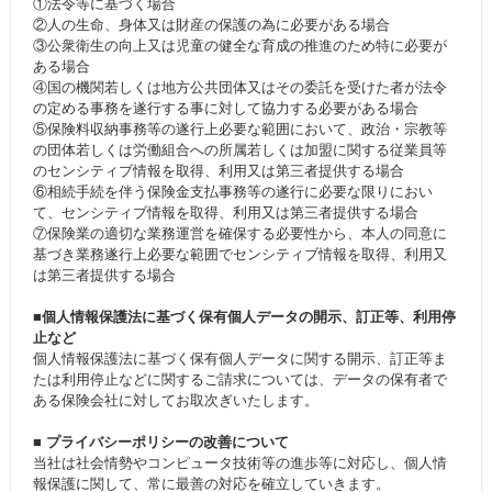
①法令等に基づく場合
②人の生命、身体又は財産の保護の為に必要がある場合
③公衆衛生の向上又は児童の健全な育成の推進のため特に必要が
ある場合
④国の機関若しくは地方公共団体又はその委託を受けた者が法令
の定める事務を遂行する事に対して協力する必要がある場合
⑤保険料収納事務等の遂行上必要な範囲において、政治・宗教等
の団体若しくは労働組合への所属若しくは加盟に関する従業員等
のセンシティブ情報を取得、利用又は第三者提供する場合
⑥相続手続を伴う保険金支払事務等の遂行に必要な限りにおい
て、センシティブ情報を取得、利用又は第三者提供する場合
⑦保険業の適切な業務運営を確保する必要性から、本人の同意に
基づき業務遂行上必要な範囲でセンシティブ情報を取得、利用又
は第三者提供する場合
■個人情報保護法に基づく保有個人データの開示、訂正等、利用停
止など
個人情報保護法に基づく保有個人データに関する開示、訂正等ま
たは利用停止などに関するご請求については、データの保有者で
ある保険会社に対してお取次ぎいたします。
■ プライバシーポリシーの改善について
当社は社会情勢やコンピュータ技術等の進歩等に対応し、個人情
報保護に関して、常に最善の対応を確立していきます。