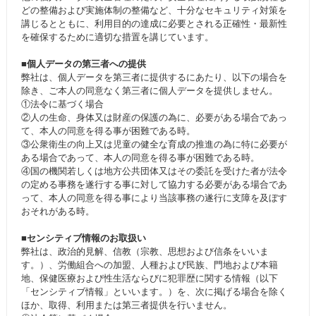
どの整備および実施体制の整備など、十分なセキュリティ対策を
講じるとともに、利用目的の達成に必要とされる正確性・最新性
を確保するために適切な措置を講じています。
■個人データの第三者への提供
弊社は、個人データを第三者に提供するにあたり、以下の場合を
除き、ご本人の同意なく第三者に個人データを提供しません。
①法令に基づく場合
②人の生命、身体又は財産の保護の為に、必要がある場合であっ
て、本人の同意を得る事が困難である時。
③公衆衛生の向上又は児童の健全な育成の推進の為に特に必要が
ある場合であって、本人の同意を得る事が困難である時。
④国の機関若しくは地方公共団体又はその委託を受けた者が法令
の定める事務を遂行する事に対して協力する必要がある場合であ
って、本人の同意を得る事により当該事務の遂行に支障を及ぼす
おそれがある時。
■センシティブ情報のお取扱い
弊社は、政治的見解、信教（宗教、思想および信条をいいま
す。）、労働組合への加盟、人種および民族、門地および本籍
地、保健医療および性生活ならびに犯罪歴に関する情報（以下
「センシティブ情報」といいます。）を、次に掲げる場合を除く
ほか、取得、利用または第三者提供を行いません。