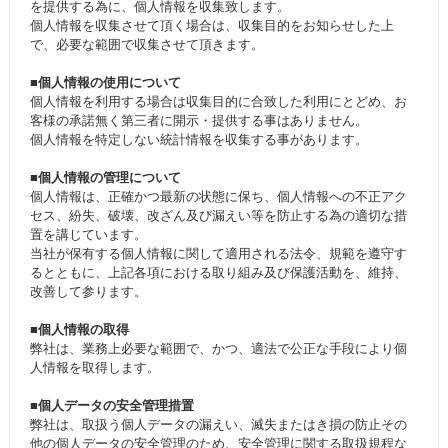
を提供する為に、個人情報を収集致します。
個人情報を収集させて頂く場合は、収集目的をお知らせした上
で、必要な範囲で収集させて頂きます。
■個人情報の使用について
個人情報を利用する場合は収集目的に合致した利用にとどめ、お
客様の承諾無く第三者に開示・提供する事はありません。
個人情報を特定しない統計情報を収集する事があります。
■個人情報の管理について
個人情報は、正確かつ最新の状態に保ち、個人情報への不正アク
セス、紛失、破壊、改ざん及び漏えい等を防止する為の適切な措
置を講じています。
当社が保有する個人情報に関して適用される法令、規範を遵守す
るとともに、上記各項における取り組み及び保護活動を、維持、
改善して参ります。
■個人情報の取得
弊社は、業務上必要な範囲で、かつ、適法で公正な手段により個
人情報を取得します。
■個人データの安全管理措置
弊社は、取扱う個人データの漏えい、滅失またはき損の防止その
他の個人データの安全管理のため、安全管理に関する取扱規程な