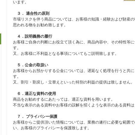
います。
３． 適合性の原則
市場リスクを伴う商品については、お客様の知識・経験および財産の
思われる物をお勧め致します。
４．説明義務の履行
お客様ご自身の判断にお役立て頂く為に、商品内容や、その特性等に
す。
又、お客様に不利益となる事項についてもご説明致します。
５．公金の取扱い
お客様からお預かりする公金については、遅延なく処理を行うと共に
す。
又、割引・割戻し・立替えといった特別の利益の提供は致しません。
６．適正な資料の使用
商品をお勧めするにあたっては、適正な資料を用います。
不当な表示のある資料やお客様の誤解を招くような表示のある資料は
７． プライバシー保護
お客様からご提供頂いた情報については、業務の遂行に必要な範囲で
い、お客様のプライバシーを保護致します。