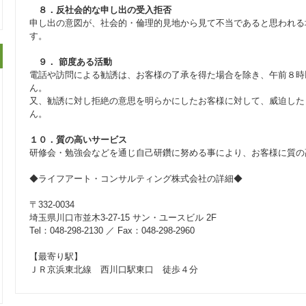
８．反社会的な申し出の受入拒否
申し出の意図が、社会的・倫理的見地から見て不当であると思われる
す。
９． 節度ある活動
電話や訪問による勧誘は、お客様の了承を得た場合を除き、午前８時
ん。
又、勧誘に対し拒絶の意思を明らかにしたお客様に対して、威迫した
ん。
１０．質の高いサービス
研修会・勉強会などを通じ自己研鑽に努める事により、お客様に質の
◆ライフアート・コンサルティング株式会社の詳細◆
〒332-0034
埼玉県川口市並木3-27-15 サン・ユースビル 2F
Tel：048-298-2130 ／ Fax：048-298-2960
【最寄り駅】
ＪＲ京浜東北線 西川口駅東口 徒歩４分