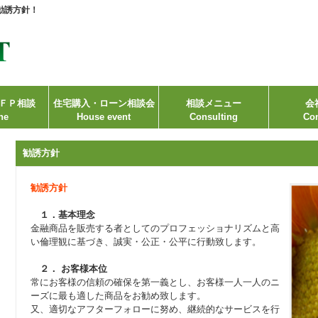
勧誘方針！
ＦＰ相談
住宅購入・ローン相談会
相談メニュー
会
ne
House event
Consulting
Co
勧誘方針
勧誘方針
１．基本理念
金融商品を販売する者としてのプロフェッショナリズムと高
い倫理観に基づき、誠実・公正・公平に行動致します。
２． お客様本位
常にお客様の信頼の確保を第一義とし、お客様一人一人のニ
ーズに最も適した商品をお勧め致します。
又、適切なアフターフォローに努め、継続的なサービスを行