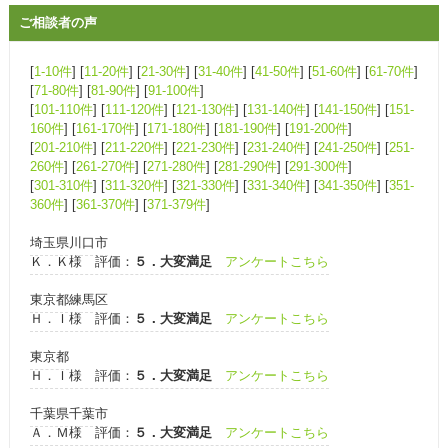
ご相談者の声
[
1-10件
] [
11-20件
] [
21-30件
] [
31-40件
] [
41-50件
] [
51-60件
] [
61-70件
]
[
71-80件
] [
81-90件
] [
91-100件
]
[
101-110件
] [
111-120件
] [
121-130件
] [
131-140件
] [
141-150件
] [
151-
160件
] [
161-170件
] [
171-180件
] [
181-190件
] [
191-200件
]
[
201-210件
] [
211-220件
] [
221-230件
] [
231-240件
] [
241-250件
] [
251-
260件
] [
261-270件
] [
271-280件
] [
281-290件
] [
291-300件
]
[
301-310件
] [
311-320件
] [
321-330件
] [
331-340件
] [
341-350件
] [
351-
360件
] [
361-370件
] [
371-379件
]
埼玉県川口市
Ｋ．Ｋ様 評価：
５．大変満足
アンケートこちら
東京都練馬区
Ｈ．Ｉ様 評価：
５．大変満足
アンケートこちら
東京都
Ｈ．Ｉ様 評価：
５．大変満足
アンケートこちら
千葉県千葉市
Ａ．Ｍ様 評価：
５．大変満足
アンケートこちら