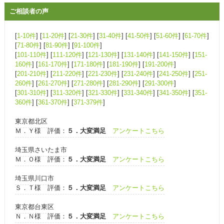
ご相談者の声
[
1-10件
] [
11-20件
] [
21-30件
] [
31-40件
] [
41-50件
] [
51-60件
] [
61-70件
]
[
71-80件
] [
81-90件
] [
91-100件
]
[
101-110件
] [
111-120件
] [
121-130件
] [
131-140件
] [
141-150件
] [
151-
160件
] [
161-170件
] [
171-180件
] [
181-190件
] [
191-200件
]
[
201-210件
] [
211-220件
] [
221-230件
] [
231-240件
] [
241-250件
] [
251-
260件
] [
261-270件
] [
271-280件
] [
281-290件
] [
291-300件
]
[
301-310件
] [
311-320件
] [
321-330件
] [
331-340件
] [
341-350件
] [
351-
360件
] [
361-370件
] [
371-379件
]
東京都北区
Ｍ．Ｙ様 評価：
５．大変満足
アンケートこちら
埼玉県さいたま市
Ｍ．Ｏ様 評価：
５．大変満足
アンケートこちら
埼玉県川口市
Ｓ．Ｔ様 評価：
５．大変満足
アンケートこちら
東京都台東区
Ｎ．Ｎ様 評価：
５．大変満足
アンケートこちら