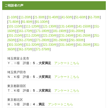
ご相談者の声
[
1-10件
] [
11-20件
] [
21-30件
] [
31-40件
] [
41-50件
] [
51-60件
] [
61-70件
]
[
71-80件
] [
81-90件
] [
91-100件
]
[
101-110件
] [
111-120件
] [
121-130件
] [
131-140件
] [
141-150件
] [
151-
160件
] [
161-170件
] [
171-180件
] [
181-190件
] [
191-200件
]
[
201-210件
] [
211-220件
] [
221-230件
] [
231-240件
] [
241-250件
] [
251-
260件
] [
261-270件
] [
271-280件
] [
281-290件
] [
291-300件
]
[
301-310件
] [
311-320件
] [
321-330件
] [
331-340件
] [
341-350件
] [
351-
360件
] [
361-370件
] [
371-379件
]
埼玉県富士見市
Ｙ．Ｉ様 評価：
５．大変満足
アンケートこちら
埼玉県戸田市
Ｎ．Ｋ様 評価：
５．大変満足
アンケートこちら
東京都新宿区
Ｔ．Ｋ様 評価：
５．大変満足
アンケートこちら
東京都北区
Ｈ．Ｓ様 評価：
４．満足
アンケートこちら