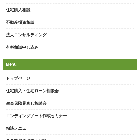
7/7,14
生命保険見直し相談会in埼玉県鳩ヶ谷市
住宅購入相談
会場：鳩ヶ谷市民センター
8/12,19
不動産投資相談
生命保険見直し相談会in埼玉県春日部市
会場：春日部市民文化会館
法人コンサルティング
9/2,9
生命保険見直し相談会in埼玉県草加市
有料相談申し込み
会場：草加市アコスホール
9/23.30
Menu
生命保険見直し相談会in埼玉県朝霞市
会場：朝霞市民会館
トップページ
10/14,21
生命保険見直し相談会in埼玉県上尾市
会場：上尾市文化センター
住宅購入・住宅ローン相談会
10/28,11/4
生命保険見直し相談会
生命保険見直し相談会in東京都北区
会場：北区赤羽会館
エンディングノート作成セミナー
11/18,25
生命保険見直し相談会in東京都板橋区
相談メニュー
会場：板橋区立グリーンホール
12/2,9