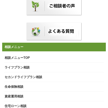
3/25,4/1
生命保険見直し相談会in埼玉県久喜市
会場：久喜総合文化会館
4/8,15,22
生命保険見直し相談会in埼玉県戸田市
会場：戸田市文化会館
4/14,21,28,30
生命保険見直し相談会in埼玉県さいたま市
会場：さいたま市プラザウエスト
相談メニュー
5/13,20,26
生命保険見直し相談会in埼玉県所沢市
相談メニューTOP
会場：所沢市民文化センター
5/27
ライフプラン相談
生命保険見直し相談会in埼玉県さいたま市
会場：さいたま市プラザウエスト
セカンドライフプラン相談
6/2,9,16
生命保険見直し相談会in埼玉県川口市
生命保険相談
会場：川口総合文化センター
6/24,7/1
資産運用相談
生命保険見直し相談会in埼玉県富士見市
会場：富士見市民文化会館
住宅ローン相談