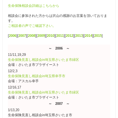
生命保険相談会詳細はこちらから
相談会に参加された方からは沢山の感謝のお言葉を頂いておりま
す。
ご相談者の声でご確認下さい。
[
2006
][
2007
][
2008
][
2009
][
2010
][
2011
][
2012
][
2013
][
2014
][
2015
]
～ 2006 ～
11/11,19,29
生命保険見直し相談会in埼玉県さいたま市緑区
会場：さいたま市プラザイースト
12/2,3
生命保険見直し相談会in埼玉県幸手市
会場：アスカル幸手
12/16,17
生命保険見直し相談会in埼玉県さいたま市緑区
会場：さいたま市プラザイースト
～ 2007 ～
1/13,20
生命保険見直し相談会in埼玉県さいたま市