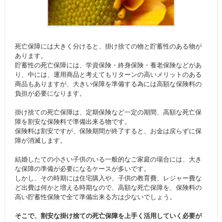
死亡保障には大きく分けると、掛け捨ての物と貯蓄性のある物が
あります。
貯蓄性の死亡保障には、学資保険・終身保険・養老保険などがあ
り、中には、運用商品と考えてもリターンの高いメリットのある
商品もありますが、大きい保障を準備する為には高額な保険料の
負担が必要になります。
掛け捨ての死亡保障は、定期保険など一定の期間、高額な死亡保
障を割安な保険料で準備出来る物です。
保険料は割安ですが、保険期間が終了すると、お金は戻らずに保
障が消滅します。
結婚したての小さい子供のいる一般的なご家庭の場合には、大き
な保障の準備が必要になるケースが多いです。
しかし、その時期には住宅購入や、子供の教育費、レジャー費な
ど出費は何かと増える時期なので、高額な死亡保障を、保険料の
高い貯蓄性保険で全て準備出来る方は少ないでしょう。
そこで、割安な掛け捨ての死亡保障を上手く活用していく必要が