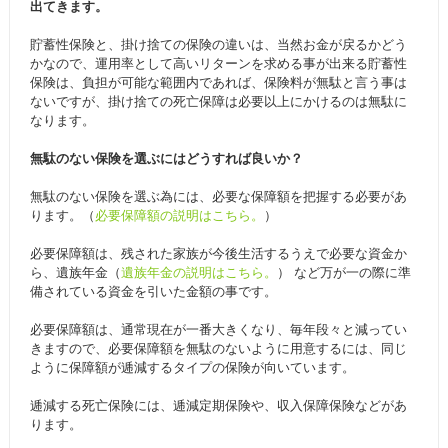
出てきます。
貯蓄性保険と、掛け捨ての保険の違いは、当然お金が戻るかどう
かなので、運用率として高いリターンを求める事が出来る貯蓄性
保険は、負担が可能な範囲内であれば、保険料が無駄と言う事は
ないですが、掛け捨ての死亡保障は必要以上にかけるのは無駄に
なります。
無駄のない保険を選ぶにはどうすれば良いか？
無駄のない保険を選ぶ為には、必要な保障額を把握する必要があ
ります。（
必要保障額の説明はこちら。
）
必要保障額は、残された家族が今後生活するうえで必要な資金か
ら、遺族年金（
遺族年金の説明はこちら。
） など万が一の際に準
備されている資金を引いた金額の事です。
必要保障額は、通常現在が一番大きくなり、毎年段々と減ってい
きますので、必要保障額を無駄のないように用意するには、同じ
ように保障額が逓減するタイプの保険が向いています。
逓減する死亡保険には、逓減定期保険や、収入保障保険などがあ
ります。